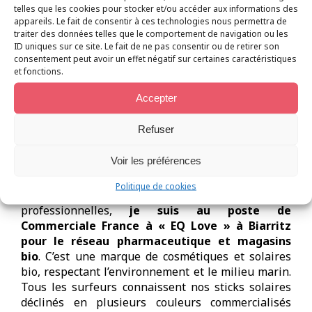
multilingue et spécialisé proposé par l’université
telles que les cookies pour stocker et/ou accéder aux informations des
de Bordeaux m’est apparu comme un moyen de
appareils. Le fait de consentir à ces technologies nous permettra de
traiter des données telles que le comportement de navigation ou les
parvenir à mes fins d’autant que la formation se
ID uniques sur ce site. Le fait de ne pas consentir ou de retirer son
déroulait en alternance.
consentement peut avoir un effet négatif sur certaines caractéristiques
et fonctions.
Dans la continuité de mon expérience à Billabong,
durant 2 ans
je suis devenue assistante Chef de
Accepter
produit au sein de DC Shoes Europe et Russie
.
Ces 2 entreprises appartenant au même groupe,
Refuser
déjà familière avec la culture entreprise, il m’a fallu
très peu de temps pour prendre mes marques.
Voir les préférences
Depuis ma diplomation en 2020, en toute
Politique de cookies
cohérence avec mes études et mes expériences
professionnelles,
je suis au poste de
Commerciale France à « EQ Love » à Biarritz
pour le réseau pharmaceutique et magasins
bio
. C’est une marque de cosmétiques et solaires
bio, respectant l’environnement et le milieu marin.
Tous les surfeurs connaissent nos sticks solaires
déclinés en plusieurs couleurs commercialisés