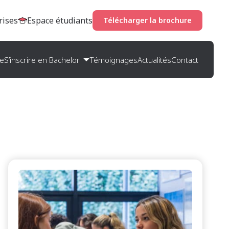
rises
Espace étudiants
Télécharger la brochure
le
S’inscrire en Bachelor
Témoignages
Actualités
Contact