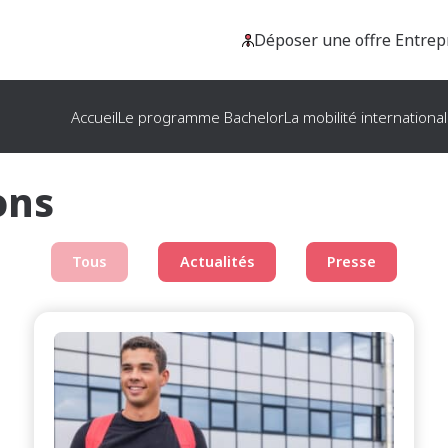
Déposer une offre Entrep
Accueil
Le programme Bachelor
La mobilité internationa
ons
Tous
Actualités
Presse