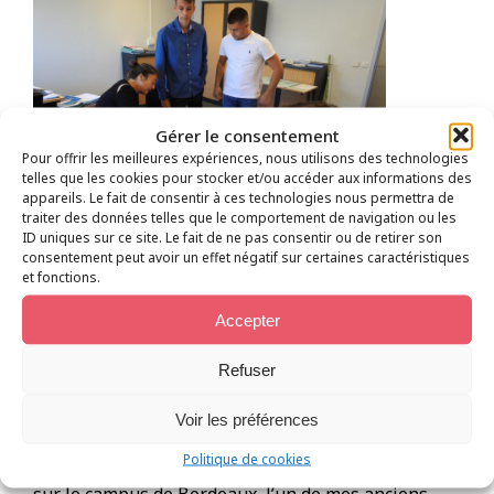
Gérer le consentement
Pour offrir les meilleures expériences, nous utilisons des technologies
telles que les cookies pour stocker et/ou accéder aux informations des
appareils. Le fait de consentir à ces technologies nous permettra de
traiter des données telles que le comportement de navigation ou les
ID uniques sur ce site. Le fait de ne pas consentir ou de retirer son
consentement peut avoir un effet négatif sur certaines caractéristiques
Pendant cette période de transition, j’ai réalisé un
et fonctions.
bilan de compétences et suis retournée vers
Accepter
l’animation et la direction de colonie de vacances.
L’animation et la coordination d’équipe sont des
Refuser
missions qui m’ont toujours attirée. Est-ce un coup
du destin ? Au moment de la fusion entre Bordeaux
Ecole de Management (BEM Bordeaux) et Euromed
Voir les préférences
Marseille qui a donné lieu à la naissance de KEDGE
Politique de cookies
et dans le cadre du déploiement de nouveaux cours
sur le campus de Bordeaux, l’un de mes anciens