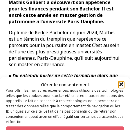
Mathis Galibert a découvert son appétence
pour les finances pendant son Bachelor. Il est
entré cette année en master gestion de
patrimoine à l’université Paris-Dauphine.
Diplômé de Kedge Bachelor en juin 2024, Mathis
est un témoin du tremplin que représente ce
parcours pour la poursuite en master. C’est au sein
de l’une des plus prestigieuses universités
parisiennes, Paris-Dauphine, qu’il suit aujourd’hui
son master en alternance.
« J’ai entendu parler de cette formation alors que
j’étais en troisième année, spécialité banque
Gérer le consentement
finance, à Kedge Bordeaux », raconte l’étudiant,
Pour offrir les meilleures expériences, nous utilisons des technologies
qui a suivi ses deux premières années sur le
telles que les cookies pour stocker et/ou accéder aux informations des
campus de Bayonne.
Elles correspondaient à ce
appareils. Le fait de consentir à ces technologies nous permettra de
traiter des données telles que le comportement de navigation ou les
vers quoi je voulais me spécialiser. J’avais déjà
ID uniques sur ce site. Le fait de ne pas consentir ou de retirer son
découvert la finance d’entreprise lors de mon
consentement peut avoir un effet négatif sur certaines caractéristiques
alternance en 3e année à la Caisse des dépôts. Si
et fonctions.
l’aspect technique me plaisait, il me manquait la