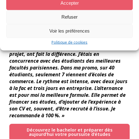
dimension relationnelle qu’offre la gestion de
Accepter
patrimoine. »
Refuser
Mathis a postulé, et son dossier a été retenu parmi
des centaines de candidats.
Voir les préférences
« Mon expérience professionnelle, avec mon stage
Politique de cookies
à l’étranger et mon alternance, ainsi que mon
projet, ont fait la différence. J’étais en
concurrence avec des étudiants des meilleures
facultés parisiennes. Dans ma promo, sur 40
étudiants, seulement 7 viennent d’écoles de
commerce.
Le rythme est intense, avec deux jours
à la fac et trois jours en entreprise. L’alternance
est pour moi la meilleure formule. Elle permet de
financer ses études, d’ajouter de l’expérience à
son CV et, souvent, d’être recruté à l’issue. Je
recommande à 100 %. »
Découvrez le bachelor et préparer dès
aujourd’hui votre poursuite d’études