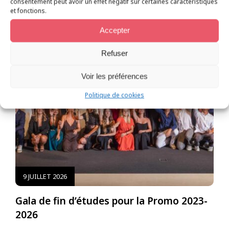
consentement peut avoir un effet négatif sur certaines caractéristiques
et fonctions.
Accepter
Refuser
Voir les préférences
Politique de cookies
9 JUILLET 2026
Gala de fin d’études pour la Promo 2023-
E
2026
B