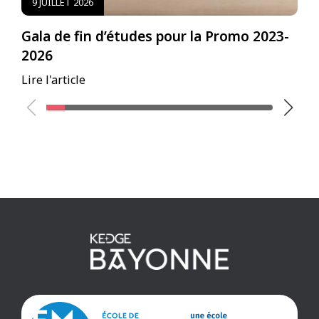
9 JUILLET 2026
Gala de fin d’études pour la Promo 2023-
E
2026
B
Lire l'article
Li