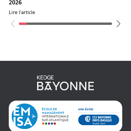
2026
B
Lire l'article
Li